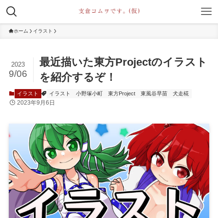
ホーム
イラスト
最近描いた東方Projectのイラスト
2023
9/06
を紹介するぞ！
イラスト
イラスト
小野塚小町
東方Project
東風谷早苗
犬走椛
2023年9月6日