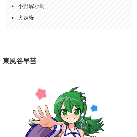
小野塚小町
犬走椛
東風谷早苗