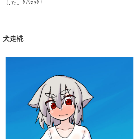
した。ﾀﾉｼｶｯﾀ！
犬走椛