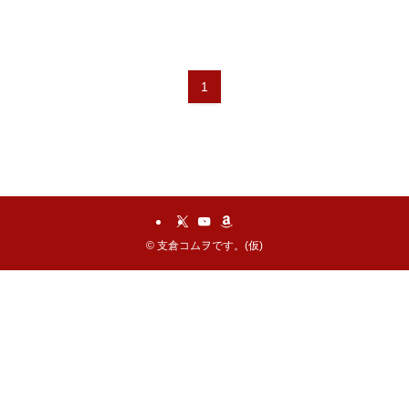
1
©
支倉コムヲです。(仮)